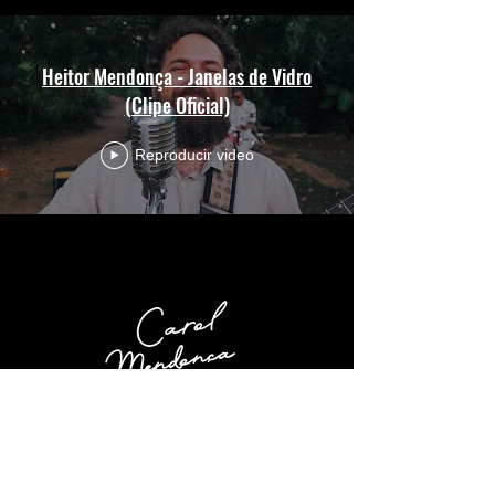
Heitor Mendonça - Janelas de Vidro
(Clipe Oficial)
Reproducir video
directora | Cineasta | creador
caroldiretoradecena@gmail.com
Aracajú • Sergipe • Brasil